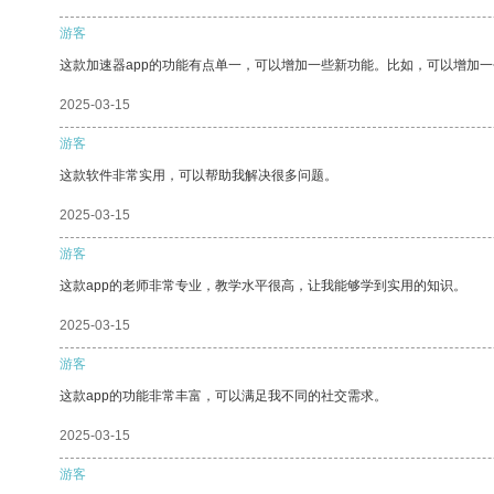
游客
这款加速器app的功能有点单一，可以增加一些新功能。比如，可以增加
2025-03-15
游客
这款软件非常实用，可以帮助我解决很多问题。
2025-03-15
游客
这款app的老师非常专业，教学水平很高，让我能够学到实用的知识。
2025-03-15
游客
这款app的功能非常丰富，可以满足我不同的社交需求。
2025-03-15
游客