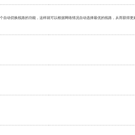
一个自动切换线路的功能，这样就可以根据网络情况自动选择最优的线路，从而获得更