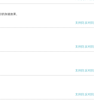
好的加速效果。
支持
[0]
反对
[0]
支持
[0]
反对
[0]
支持
[0]
反对
[0]
支持
[0]
反对
[0]