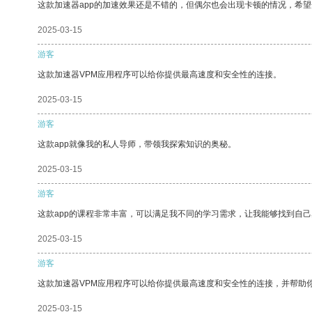
这款加速器app的加速效果还是不错的，但偶尔也会出现卡顿的情况，希
2025-03-15
游客
这款加速器VPM应用程序可以给你提供最高速度和安全性的连接。
2025-03-15
游客
这款app就像我的私人导师，带领我探索知识的奥秘。
2025-03-15
游客
这款app的课程非常丰富，可以满足我不同的学习需求，让我能够找到自
2025-03-15
游客
这款加速器VPM应用程序可以给你提供最高速度和安全性的连接，并帮助
2025-03-15