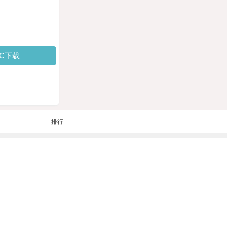
PC下载
排行