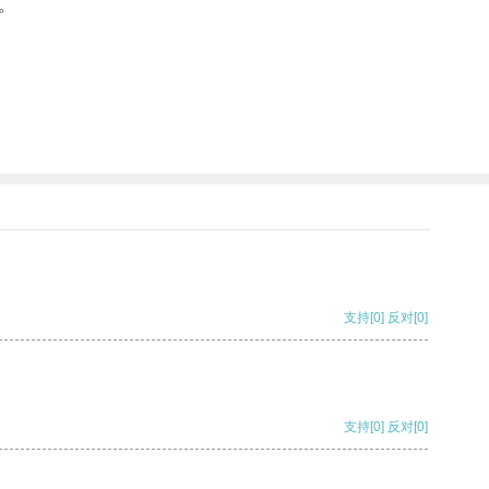
。
支持
[0]
反对
[0]
支持
[0]
反对
[0]