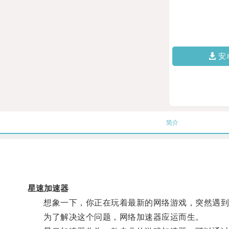
安
简介
星速加速器
想象一下，你正在玩着最新的网络游戏，突然遇到
为了解决这个问题，网络加速器应运而生。