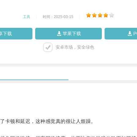
工具
|
时间：2025-03-15
|
卓下载
苹果下载
安卓市场，安全绿色
了卡顿和延迟，这种感觉真的很让人烦躁。