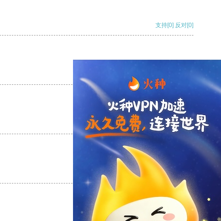
支持
[0]
反对
[0]
支持
[0]
反对
[0]
支持
[0]
反对
[0]
支持
[0]
反对
[0]