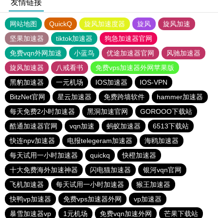
友情链接
网站地图
QuickQ
旋风加速度器
旋风
旋风加速
坚果加速器
tiktok加速器
狗急加速器官网
免费vqn外网加速
小蓝鸟
优途加速器官网
风驰加速器
旋风加速器
八戒看书
免费vps加速器外网苹果版
黑豹加速器
一元机场
IOS加速器
IOS-VPN
BitzNet官网
星云加速器
免费跨墙软件
hammer加速器
每天免费2小时加速器
黑洞加速官网
GOROOO下载站
酷通加速器官网
vqn加速
蚂蚁加速器
6513下载站
快连npv加速器
电报telegeram加速器
海鸥加速器
每天试用一小时加速器
quickq
快橙加速器
十大免费海外加速神器
闪电猫加速器
银河vqn官网
飞机加速器
每天试用一小时加速器
猴王加速器
快鸭vp加速器
免费vps加速器外网
vp加速器
暴雪加速器vp
1元机场
免费vqn加速外网
芒果下载站