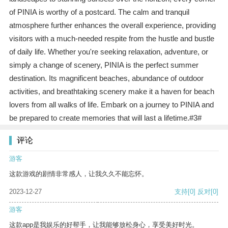
of PINIA is worthy of a postcard. The calm and tranquil
atmosphere further enhances the overall experience, providing
visitors with a much-needed respite from the hustle and bustle
of daily life. Whether you're seeking relaxation, adventure, or
simply a change of scenery, PINIA is the perfect summer
destination. Its magnificent beaches, abundance of outdoor
activities, and breathtaking scenery make it a haven for beach
lovers from all walks of life. Embark on a journey to PINIA and
be prepared to create memories that will last a lifetime.#3#
评论
游客
这款游戏的剧情非常感人，让我久久不能忘怀。
2023-12-27
支持
[0]
反对
[0]
游客
这款app是我娱乐的好帮手，让我能够放松身心，享受美好时光。