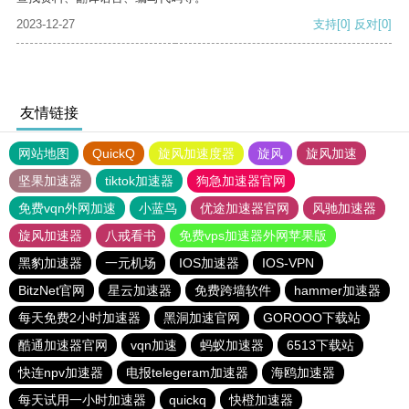
2023-12-27
支持
[0]
反对
[0]
友情链接
网站地图
QuickQ
旋风加速度器
旋风
旋风加速
坚果加速器
tiktok加速器
狗急加速器官网
免费vqn外网加速
小蓝鸟
优途加速器官网
风驰加速器
旋风加速器
八戒看书
免费vps加速器外网苹果版
黑豹加速器
一元机场
IOS加速器
IOS-VPN
BitzNet官网
星云加速器
免费跨墙软件
hammer加速器
每天免费2小时加速器
黑洞加速官网
GOROOO下载站
酷通加速器官网
vqn加速
蚂蚁加速器
6513下载站
快连npv加速器
电报telegeram加速器
海鸥加速器
每天试用一小时加速器
quickq
快橙加速器