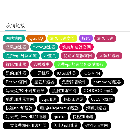
友情链接
网站地图
QuickQ
旋风加速度器
旋风
旋风加速
坚果加速器
tiktok加速器
狗急加速器官网
免费vqn外网加速
小蓝鸟
优途加速器官网
风驰加速器
旋风加速器
八戒看书
免费vps加速器外网苹果版
黑豹加速器
一元机场
IOS加速器
IOS-VPN
BitzNet官网
星云加速器
免费跨墙软件
hammer加速器
每天免费2小时加速器
黑洞加速官网
GOROOO下载站
酷通加速器官网
vqn加速
蚂蚁加速器
6513下载站
快连npv加速器
电报telegeram加速器
海鸥加速器
每天试用一小时加速器
quickq
快橙加速器
十大免费海外加速神器
闪电猫加速器
银河vqn官网