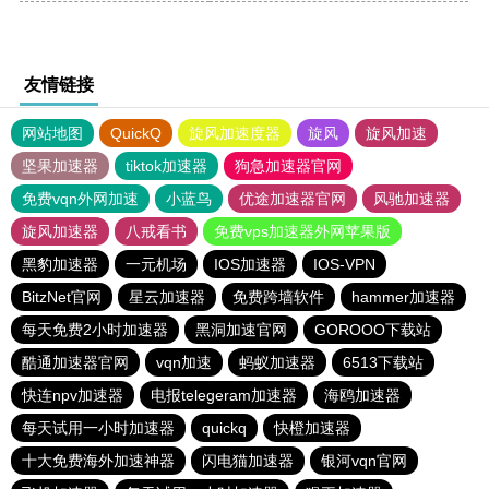
友情链接
网站地图
QuickQ
旋风加速度器
旋风
旋风加速
坚果加速器
tiktok加速器
狗急加速器官网
免费vqn外网加速
小蓝鸟
优途加速器官网
风驰加速器
旋风加速器
八戒看书
免费vps加速器外网苹果版
黑豹加速器
一元机场
IOS加速器
IOS-VPN
BitzNet官网
星云加速器
免费跨墙软件
hammer加速器
每天免费2小时加速器
黑洞加速官网
GOROOO下载站
酷通加速器官网
vqn加速
蚂蚁加速器
6513下载站
快连npv加速器
电报telegeram加速器
海鸥加速器
每天试用一小时加速器
quickq
快橙加速器
十大免费海外加速神器
闪电猫加速器
银河vqn官网