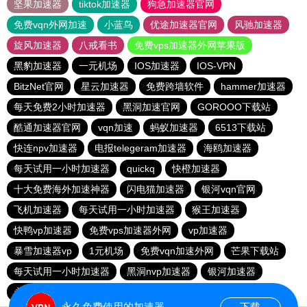
坚果加速器
tiktok加速器
狗急加速器官网
免费vqn外网加速
小蓝鸟
优途加速器官网
风驰加速器
旋风加速器
八戒看书
免费vps加速器外网苹果版
黑豹加速器
一元机场
IOS加速器
IOS-VPN
BitzNet官网
星云加速器
免费跨墙软件
hammer加速器
每天免费2小时加速器
黑洞加速官网
GOROOO下载站
酷通加速器官网
vqn加速
蚂蚁加速器
6513下载站
快连npv加速器
电报telegeram加速器
海鸥加速器
每天试用一小时加速器
quickq
快橙加速器
十大免费海外加速神器
闪电猫加速器
银河vqn官网
飞机加速器
每天试用一小时加速器
猴王加速器
快鸭vp加速器
免费vps加速器外网
vp加速器
暴雪加速器vp
1元机场
免费vqn加速外网
芒果下载站
每天试用一小时加速器
黑洞nvp加速器
银河加速器
永久免费vqn加速外网
雷轰加速器
hammer vpn
永久免费使用的加速器
下载