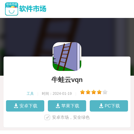
牛蛙云vqn
工具
|
时间：2024-01-19
|
安卓下载
苹果下载
PC下载
安卓市场，安全绿色