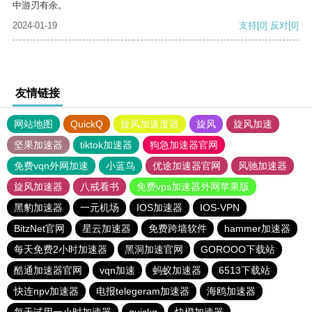
中游刃有余。
2024-01-19
支持
[0]
反对
[0]
友情链接
网站地图
QuickQ
旋风加速度器
旋风
旋风加速
坚果加速器
tiktok加速器
狗急加速器官网
免费vqn外网加速
小蓝鸟
优途加速器官网
风驰加速器
旋风加速器
八戒看书
免费vps加速器外网苹果版
黑豹加速器
一元机场
IOS加速器
IOS-VPN
BitzNet官网
星云加速器
免费跨墙软件
hammer加速器
每天免费2小时加速器
黑洞加速官网
GOROOO下载站
酷通加速器官网
vqn加速
蚂蚁加速器
6513下载站
快连npv加速器
电报telegeram加速器
海鸥加速器