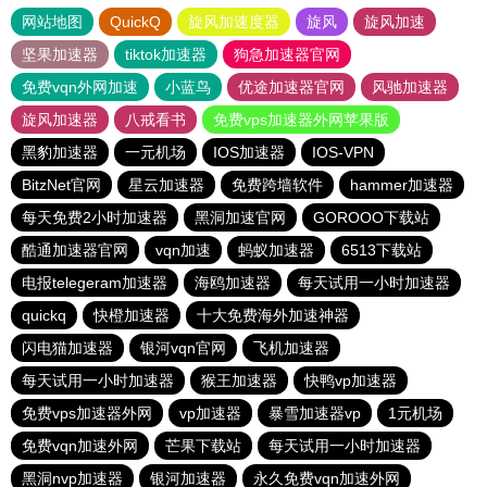
网站地图
QuickQ
旋风加速度器
旋风
旋风加速
坚果加速器
tiktok加速器
狗急加速器官网
免费vqn外网加速
小蓝鸟
优途加速器官网
风驰加速器
旋风加速器
八戒看书
免费vps加速器外网苹果版
黑豹加速器
一元机场
IOS加速器
IOS-VPN
BitzNet官网
星云加速器
免费跨墙软件
hammer加速器
每天免费2小时加速器
黑洞加速官网
GOROOO下载站
酷通加速器官网
vqn加速
蚂蚁加速器
6513下载站
电报telegeram加速器
海鸥加速器
每天试用一小时加速器
quickq
快橙加速器
十大免费海外加速神器
闪电猫加速器
银河vqn官网
飞机加速器
每天试用一小时加速器
猴王加速器
快鸭vp加速器
免费vps加速器外网
vp加速器
暴雪加速器vp
1元机场
免费vqn加速外网
芒果下载站
每天试用一小时加速器
黑洞nvp加速器
银河加速器
永久免费vqn加速外网