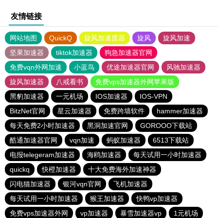
友情链接
网站地图
QuickQ
旋风加速度器
旋风
旋风加速
坚果加速器
tiktok加速器
狗急加速器官网
免费vqn外网加速
小蓝鸟
优途加速器官网
风驰加速器
旋风加速器
八戒看书
免费vps加速器外网苹果版
黑豹加速器
一元机场
IOS加速器
IOS-VPN
BitzNet官网
星云加速器
免费跨墙软件
hammer加速器
每天免费2小时加速器
黑洞加速官网
GOROOO下载站
酷通加速器官网
vqn加速
蚂蚁加速器
6513下载站
电报telegeram加速器
海鸥加速器
每天试用一小时加速器
quickq
快橙加速器
十大免费海外加速神器
闪电猫加速器
银河vqn官网
飞机加速器
每天试用一小时加速器
猴王加速器
快鸭vp加速器
免费vps加速器外网
vp加速器
暴雪加速器vp
1元机场