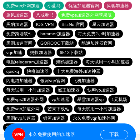
免费vqn外网加速
小蓝鸟
优途加速器官网
风驰加速器
旋风加速器
八戒看书
免费vps加速器外网苹果版
黑豹加速器
IOS-VPN
BitzNet官网
星云加速器
免费跨墙软件
hammer加速器
每天免费2小时加速器
黑洞加速官网
GOROOO下载站
酷通加速器官网
vqn加速
蚂蚁加速器
6513下载站
电报telegeram加速器
海鸥加速器
每天试用一小时加速器
quickq
快橙加速器
十大免费海外加速神器
闪电猫加速器
银河vqn官网
飞机加速器
每天试用一小时加速器
猴王加速器
快鸭vp加速器
免费vps加速器外网
vp加速器
暴雪加速器vp
1元机场
免费vqn加速外网
芒果下载站
每天试用一小时加速器
黑洞nvp加速器
银河加速器
永久免费vqn加速外网
雷轰加速器
hammer vpn
永久免费使用的加速器
下载