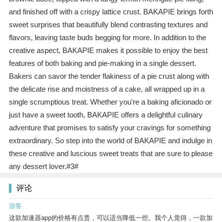
and finished off with a crispy lattice crust. BAKAPIE brings forth
sweet surprises that beautifully blend contrasting textures and
flavors, leaving taste buds begging for more. In addition to the
creative aspect, BAKAPIE makes it possible to enjoy the best
features of both baking and pie-making in a single dessert.
Bakers can savor the tender flakiness of a pie crust along with
the delicate rise and moistness of a cake, all wrapped up in a
single scrumptious treat. Whether you're a baking aficionado or
just have a sweet tooth, BAKAPIE offers a delightful culinary
adventure that promises to satisfy your cravings for something
extraordinary. So step into the world of BAKAPIE and indulge in
these creative and luscious sweet treats that are sure to please
any dessert lover.#3#
评论
游客
这款加速器app的价格有点贵，可以适当降低一些。我个人觉得，一款加