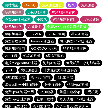
网站地图
QuickQ
旋风加速度器
旋风
旋风加速
坚果加速器
tiktok加速器
狗急加速器官网
免费vqn外网加速
小蓝鸟
优途加速器官网
风驰加速器
旋风加速器
八戒看书
免费vps加速器外网苹果版
黑豹加速器
IOS-VPN
BitzNet官网
星云加速器
免费跨墙软件
hammer加速器
每天免费2小时加速器
黑洞加速官网
GOROOO下载站
酷通加速器官网
vqn加速
蚂蚁加速器
6513下载站
电报telegeram加速器
海鸥加速器
每天试用一小时加速器
quickq
快橙加速器
十大免费海外加速神器
闪电猫加速器
银河vqn官网
飞机加速器
每天试用一小时加速器
猴王加速器
快鸭vp加速器
免费vps加速器外网
vp加速器
暴雪加速器vp
1元机场
免费vqn加速外网
芒果下载站
每天试用一小时加速器
黑洞nvp加速器
银河加速器
永久免费vqn加速外网