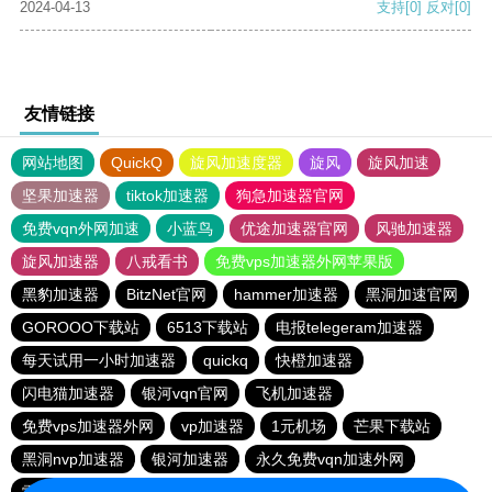
2024-04-13
支持
[0]
反对
[0]
友情链接
网站地图
QuickQ
旋风加速度器
旋风
旋风加速
坚果加速器
tiktok加速器
狗急加速器官网
免费vqn外网加速
小蓝鸟
优途加速器官网
风驰加速器
旋风加速器
八戒看书
免费vps加速器外网苹果版
黑豹加速器
BitzNet官网
hammer加速器
黑洞加速官网
GOROOO下载站
6513下载站
电报telegeram加速器
每天试用一小时加速器
quickq
快橙加速器
闪电猫加速器
银河vqn官网
飞机加速器
免费vps加速器外网
vp加速器
1元机场
芒果下载站
黑洞nvp加速器
银河加速器
永久免费vqn加速外网