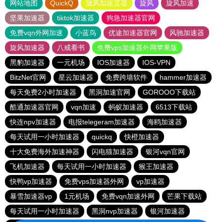
网站地图
QuickQ
旋风加速度器
旋风
旋风加速
坚果加速器
tiktok加速器
狗急加速器官网
免费vqn外网加速
小蓝鸟
优途加速器官网
风驰加速器
旋风加速器
八戒看书
免费vps加速器外网苹果版
黑豹加速器
一元机场
IOS加速器
IOS-VPN
BitzNet官网
星云加速器
免费跨墙软件
hammer加速器
每天免费2小时加速器
黑洞加速官网
GOROOO下载站
酷通加速器官网
vqn加速
蚂蚁加速器
6513下载站
快连npv加速器
电报telegeram加速器
海鸥加速器
每天试用一小时加速器
quickq
快橙加速器
十大免费海外加速神器
闪电猫加速器
银河vqn官网
飞机加速器
每天试用一小时加速器
猴王加速器
快鸭vp加速器
免费vps加速器外网
vp加速器
暴雪加速器vp
1元机场
免费vqn加速外网
芒果下载站
每天试用一小时加速器
黑洞nvp加速器
银河加速器