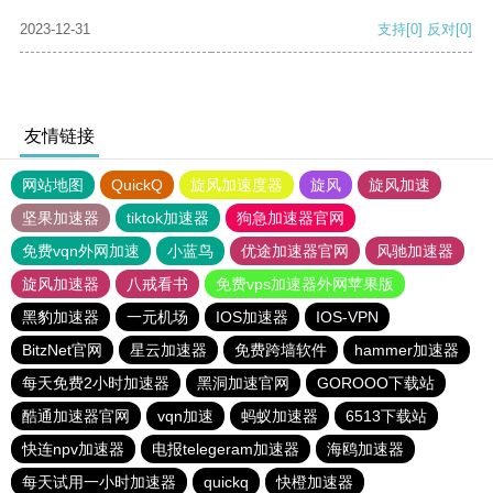
2023-12-31
支持
[0]
反对
[0]
友情链接
网站地图
QuickQ
旋风加速度器
旋风
旋风加速
坚果加速器
tiktok加速器
狗急加速器官网
免费vqn外网加速
小蓝鸟
优途加速器官网
风驰加速器
旋风加速器
八戒看书
免费vps加速器外网苹果版
黑豹加速器
一元机场
IOS加速器
IOS-VPN
BitzNet官网
星云加速器
免费跨墙软件
hammer加速器
每天免费2小时加速器
黑洞加速官网
GOROOO下载站
酷通加速器官网
vqn加速
蚂蚁加速器
6513下载站
快连npv加速器
电报telegeram加速器
海鸥加速器
每天试用一小时加速器
quickq
快橙加速器