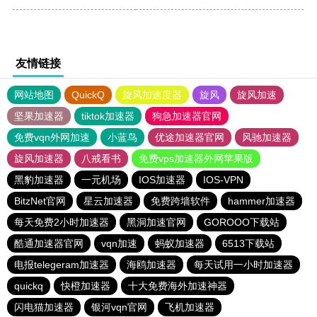
友情链接
网站地图
QuickQ
旋风加速度器
旋风
旋风加速
坚果加速器
tiktok加速器
狗急加速器官网
免费vqn外网加速
小蓝鸟
优途加速器官网
风驰加速器
旋风加速器
八戒看书
免费vps加速器外网苹果版
黑豹加速器
一元机场
IOS加速器
IOS-VPN
BitzNet官网
星云加速器
免费跨墙软件
hammer加速器
每天免费2小时加速器
黑洞加速官网
GOROOO下载站
酷通加速器官网
vqn加速
蚂蚁加速器
6513下载站
电报telegeram加速器
海鸥加速器
每天试用一小时加速器
quickq
快橙加速器
十大免费海外加速神器
闪电猫加速器
银河vqn官网
飞机加速器