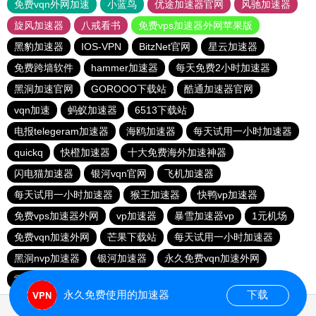
免费vqn外网加速
小蓝鸟
优途加速器官网
风驰加速器
旋风加速器
八戒看书
免费vps加速器外网苹果版
黑豹加速器
IOS-VPN
BitzNet官网
星云加速器
免费跨墙软件
hammer加速器
每天免费2小时加速器
黑洞加速官网
GOROOO下载站
酷通加速器官网
vqn加速
蚂蚁加速器
6513下载站
电报telegeram加速器
海鸥加速器
每天试用一小时加速器
quickq
快橙加速器
十大免费海外加速神器
闪电猫加速器
银河vqn官网
飞机加速器
每天试用一小时加速器
猴王加速器
快鸭vp加速器
免费vps加速器外网
vp加速器
暴雪加速器vp
1元机场
免费vqn加速外网
芒果下载站
每天试用一小时加速器
黑洞nvp加速器
银河加速器
永久免费vqn加速外网
雷轰加速器
hammer vpn
永久免费使用的加速器
下载