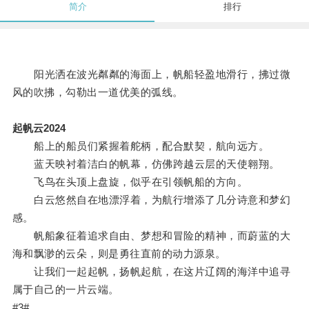
简介
排行
阳光洒在波光粼粼的海面上，帆船轻盈地滑行，拂过微
风的吹拂，勾勒出一道优美的弧线。
起帆云2024
船上的船员们紧握着舵柄，配合默契，航向远方。
蓝天映衬着洁白的帆幕，仿佛跨越云层的天使翱翔。
飞鸟在头顶上盘旋，似乎在引领帆船的方向。
白云悠然自在地漂浮着，为航行增添了几分诗意和梦幻
感。
帆船象征着追求自由、梦想和冒险的精神，而蔚蓝的大
海和飘渺的云朵，则是勇往直前的动力源泉。
让我们一起起帆，扬帆起航，在这片辽阔的海洋中追寻
属于自己的一片云端。
#3#