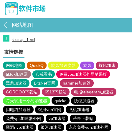
网站地图
1
sitemap_1.xml
友情链接
网站地图
QuickQ
旋风加速度器
旋风
旋风加速
tiktok加速器
八戒看书
免费vps加速器外网苹果版
黑豹加速器
BitzNet官网
hammer加速器
GOROOO下载站
6513下载站
电报telegeram加速器
每天试用一小时加速器
quickq
快橙加速器
闪电猫加速器
银河vqn官网
飞机加速器
免费vps加速器外网
vp加速器
芒果下载站
黑洞nvp加速器
银河加速器
永久免费vqn加速外网