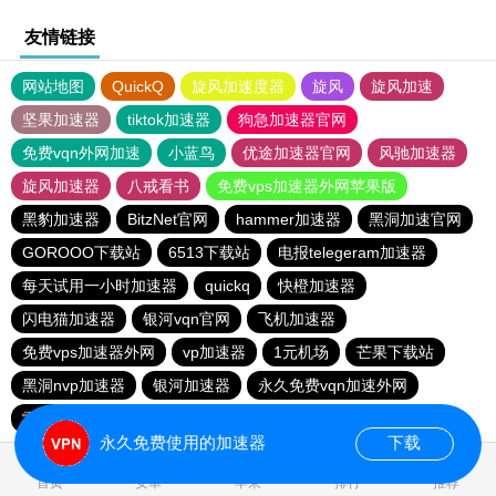
友情链接
网站地图
QuickQ
旋风加速度器
旋风
旋风加速
坚果加速器
tiktok加速器
狗急加速器官网
免费vqn外网加速
小蓝鸟
优途加速器官网
风驰加速器
旋风加速器
八戒看书
免费vps加速器外网苹果版
黑豹加速器
BitzNet官网
hammer加速器
黑洞加速官网
GOROOO下载站
6513下载站
电报telegeram加速器
每天试用一小时加速器
quickq
快橙加速器
闪电猫加速器
银河vqn官网
飞机加速器
免费vps加速器外网
vp加速器
1元机场
芒果下载站
黑洞nvp加速器
银河加速器
永久免费vqn加速外网
雷轰加速器
hammer vpn
永久免费使用的加速器
下载
0.076280s
首页
安卓
苹果
排行
推荐