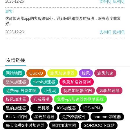
2023-12-26
支持
[0]
反对
[0]
游客
这款加速器app的客服很贴心，遇到问题都能及时解决，服务态度非常
好。
2023-12-26
支持
[0]
反对
[0]
友情链接
网站地图
QuickQ
旋风加速度器
旋风
旋风加速
坚果加速器
tiktok加速器
狗急加速器官网
免费vqn外网加速
小蓝鸟
优途加速器官网
风驰加速器
旋风加速器
八戒看书
免费vps加速器外网苹果版
黑豹加速器
一元机场
IOS加速器
IOS-VPN
BitzNet官网
星云加速器
免费跨墙软件
hammer加速器
每天免费2小时加速器
黑洞加速官网
GOROOO下载站