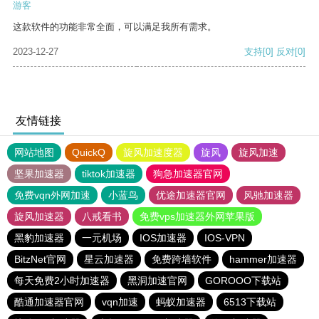
游客
这款软件的功能非常全面，可以满足我所有需求。
2023-12-27
支持
[0]
反对
[0]
友情链接
网站地图
QuickQ
旋风加速度器
旋风
旋风加速
坚果加速器
tiktok加速器
狗急加速器官网
免费vqn外网加速
小蓝鸟
优途加速器官网
风驰加速器
旋风加速器
八戒看书
免费vps加速器外网苹果版
黑豹加速器
一元机场
IOS加速器
IOS-VPN
BitzNet官网
星云加速器
免费跨墙软件
hammer加速器
每天免费2小时加速器
黑洞加速官网
GOROOO下载站
酷通加速器官网
vqn加速
蚂蚁加速器
6513下载站