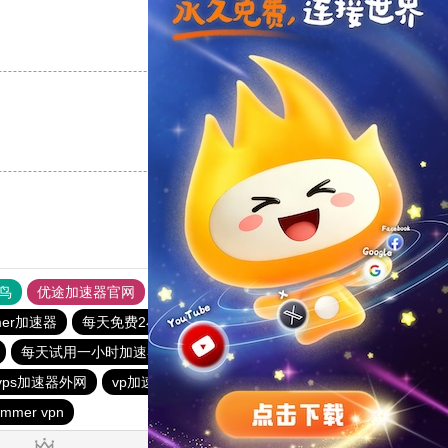
支持
[0]
反对
[0]
支持
[0]
反对
[0]
鸟
优途加速器官网
风驰加速器
旋风加速器
八戒看书
mer加速器
每天免费2小时加速器
黑洞加速官网
每天试用一小时加速器
quickq
快橙加速器
vps加速器外网
vp加速器
暴雪加速器vp
1元机场
mmer vpn