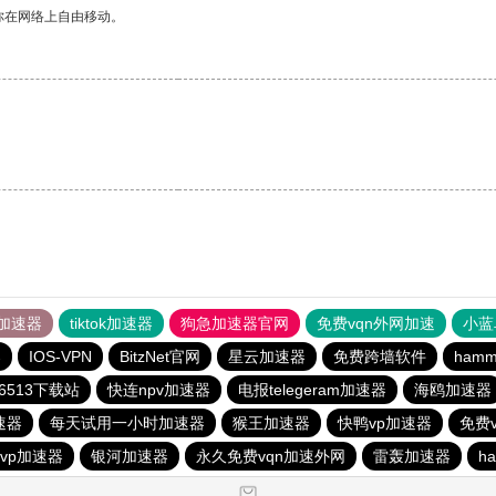
你在网络上自由移动。
加速器
tiktok加速器
狗急加速器官网
免费vqn外网加速
小蓝
器
IOS-VPN
BitzNet官网
星云加速器
免费跨墙软件
ham
6513下载站
快连npv加速器
电报telegeram加速器
海鸥加速器
速器
每天试用一小时加速器
猴王加速器
快鸭vp加速器
免费
vp加速器
银河加速器
永久免费vqn加速外网
雷轰加速器
ha