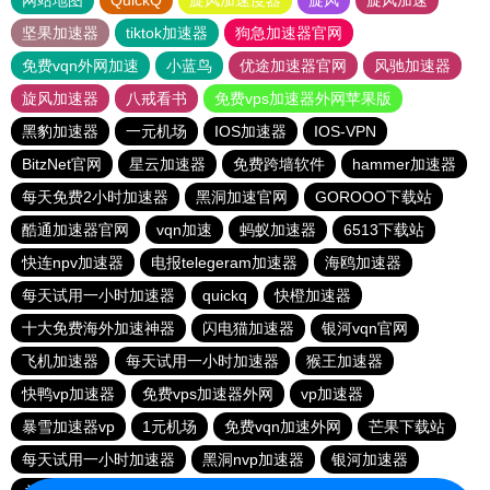
网站地图
QuickQ
旋风加速度器
旋风
旋风加速
坚果加速器
tiktok加速器
狗急加速器官网
免费vqn外网加速
小蓝鸟
优途加速器官网
风驰加速器
旋风加速器
八戒看书
免费vps加速器外网苹果版
黑豹加速器
一元机场
IOS加速器
IOS-VPN
BitzNet官网
星云加速器
免费跨墙软件
hammer加速器
每天免费2小时加速器
黑洞加速官网
GOROOO下载站
酷通加速器官网
vqn加速
蚂蚁加速器
6513下载站
快连npv加速器
电报telegeram加速器
海鸥加速器
每天试用一小时加速器
quickq
快橙加速器
十大免费海外加速神器
闪电猫加速器
银河vqn官网
飞机加速器
每天试用一小时加速器
猴王加速器
快鸭vp加速器
免费vps加速器外网
vp加速器
暴雪加速器vp
1元机场
免费vqn加速外网
芒果下载站
每天试用一小时加速器
黑洞nvp加速器
银河加速器