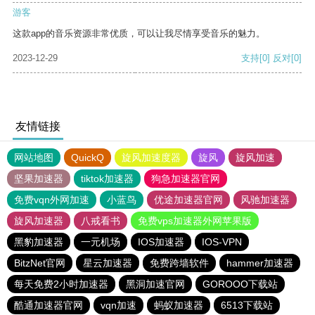
游客
这款app的音乐资源非常优质，可以让我尽情享受音乐的魅力。
2023-12-29
支持
[0]
反对
[0]
友情链接
网站地图
QuickQ
旋风加速度器
旋风
旋风加速
坚果加速器
tiktok加速器
狗急加速器官网
免费vqn外网加速
小蓝鸟
优途加速器官网
风驰加速器
旋风加速器
八戒看书
免费vps加速器外网苹果版
黑豹加速器
一元机场
IOS加速器
IOS-VPN
BitzNet官网
星云加速器
免费跨墙软件
hammer加速器
每天免费2小时加速器
黑洞加速官网
GOROOO下载站
酷通加速器官网
vqn加速
蚂蚁加速器
6513下载站