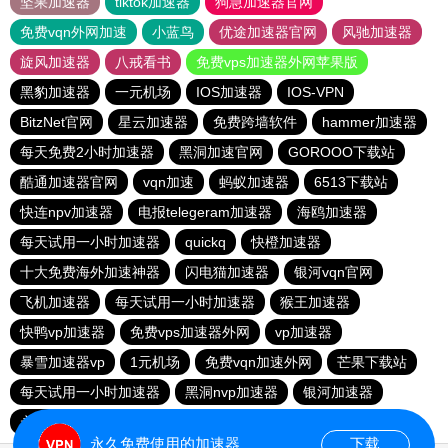
坚果加速器
tiktok加速器
狗急加速器官网
免费vqn外网加速
小蓝鸟
优途加速器官网
风驰加速器
旋风加速器
八戒看书
免费vps加速器外网苹果版
黑豹加速器
一元机场
IOS加速器
IOS-VPN
BitzNet官网
星云加速器
免费跨墙软件
hammer加速器
每天免费2小时加速器
黑洞加速官网
GOROOO下载站
酷通加速器官网
vqn加速
蚂蚁加速器
6513下载站
快连npv加速器
电报telegeram加速器
海鸥加速器
每天试用一小时加速器
quickq
快橙加速器
十大免费海外加速神器
闪电猫加速器
银河vqn官网
飞机加速器
每天试用一小时加速器
猴王加速器
快鸭vp加速器
免费vps加速器外网
vp加速器
暴雪加速器vp
1元机场
免费vqn加速外网
芒果下载站
每天试用一小时加速器
黑洞nvp加速器
银河加速器
永久免费vqn加速外网
雷轰加速器
hammer vpn
永久免费使用的加速器
下载