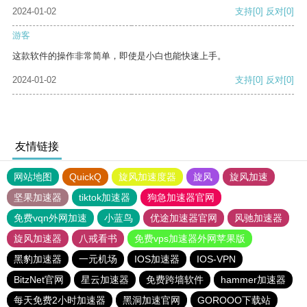
2024-01-02
支持
[0]
反对
[0]
游客
这款软件的操作非常简单，即使是小白也能快速上手。
2024-01-02
支持
[0]
反对
[0]
友情链接
网站地图
QuickQ
旋风加速度器
旋风
旋风加速
坚果加速器
tiktok加速器
狗急加速器官网
免费vqn外网加速
小蓝鸟
优途加速器官网
风驰加速器
旋风加速器
八戒看书
免费vps加速器外网苹果版
黑豹加速器
一元机场
IOS加速器
IOS-VPN
BitzNet官网
星云加速器
免费跨墙软件
hammer加速器
每天免费2小时加速器
黑洞加速官网
GOROOO下载站