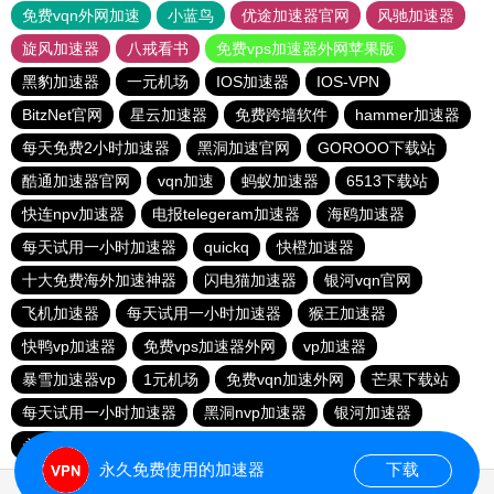
免费vqn外网加速
小蓝鸟
优途加速器官网
风驰加速器
旋风加速器
八戒看书
免费vps加速器外网苹果版
黑豹加速器
一元机场
IOS加速器
IOS-VPN
BitzNet官网
星云加速器
免费跨墙软件
hammer加速器
每天免费2小时加速器
黑洞加速官网
GOROOO下载站
酷通加速器官网
vqn加速
蚂蚁加速器
6513下载站
快连npv加速器
电报telegeram加速器
海鸥加速器
每天试用一小时加速器
quickq
快橙加速器
十大免费海外加速神器
闪电猫加速器
银河vqn官网
飞机加速器
每天试用一小时加速器
猴王加速器
快鸭vp加速器
免费vps加速器外网
vp加速器
暴雪加速器vp
1元机场
免费vqn加速外网
芒果下载站
每天试用一小时加速器
黑洞nvp加速器
银河加速器
永久免费vqn加速外网
雷轰加速器
hammer vpn
永久免费使用的加速器
下载