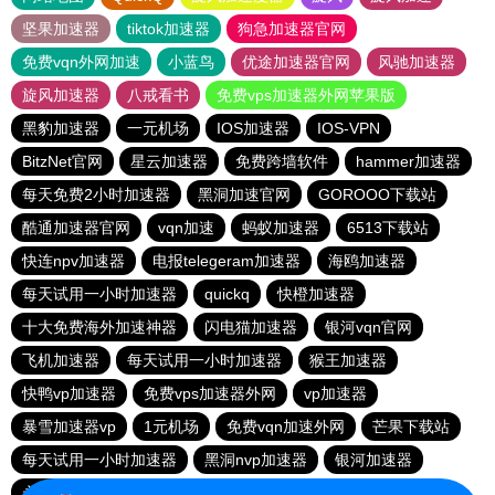
坚果加速器
tiktok加速器
狗急加速器官网
免费vqn外网加速
小蓝鸟
优途加速器官网
风驰加速器
旋风加速器
八戒看书
免费vps加速器外网苹果版
黑豹加速器
一元机场
IOS加速器
IOS-VPN
BitzNet官网
星云加速器
免费跨墙软件
hammer加速器
每天免费2小时加速器
黑洞加速官网
GOROOO下载站
酷通加速器官网
vqn加速
蚂蚁加速器
6513下载站
快连npv加速器
电报telegeram加速器
海鸥加速器
每天试用一小时加速器
quickq
快橙加速器
十大免费海外加速神器
闪电猫加速器
银河vqn官网
飞机加速器
每天试用一小时加速器
猴王加速器
快鸭vp加速器
免费vps加速器外网
vp加速器
暴雪加速器vp
1元机场
免费vqn加速外网
芒果下载站
每天试用一小时加速器
黑洞nvp加速器
银河加速器
永久免费vqn加速外网
雷轰加速器
hammer vpn