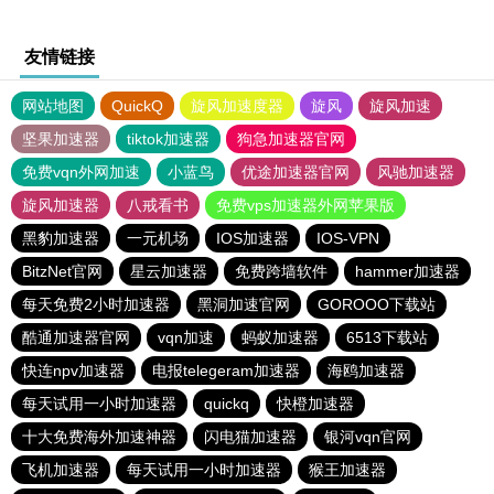
友情链接
网站地图
QuickQ
旋风加速度器
旋风
旋风加速
坚果加速器
tiktok加速器
狗急加速器官网
免费vqn外网加速
小蓝鸟
优途加速器官网
风驰加速器
旋风加速器
八戒看书
免费vps加速器外网苹果版
黑豹加速器
一元机场
IOS加速器
IOS-VPN
BitzNet官网
星云加速器
免费跨墙软件
hammer加速器
每天免费2小时加速器
黑洞加速官网
GOROOO下载站
酷通加速器官网
vqn加速
蚂蚁加速器
6513下载站
快连npv加速器
电报telegeram加速器
海鸥加速器
每天试用一小时加速器
quickq
快橙加速器
十大免费海外加速神器
闪电猫加速器
银河vqn官网
飞机加速器
每天试用一小时加速器
猴王加速器