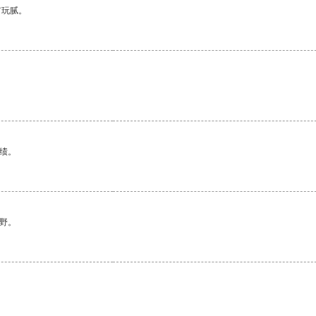
有玩腻。
绩。
野。