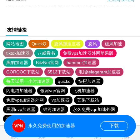
友情链接
网站地图
QuickQ
旋风加速度器
旋风
旋风加速
tiktok加速器
八戒看书
免费vps加速器外网苹果版
黑豹加速器
BitzNet官网
hammer加速器
GOROOO下载站
6513下载站
电报telegeram加速器
每天试用一小时加速器
quickq
快橙加速器
闪电猫加速器
银河vqn官网
飞机加速器
免费vps加速器外网
vp加速器
芒果下载站
黑洞nvp加速器
银河加速器
永久免费vqn加速外网
雷轰加速器
hammer vpn
永久免费使用的加速器
下载
0.056410s
首页
安卓
苹果
排行
推荐