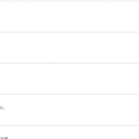
心。
有玩腻。