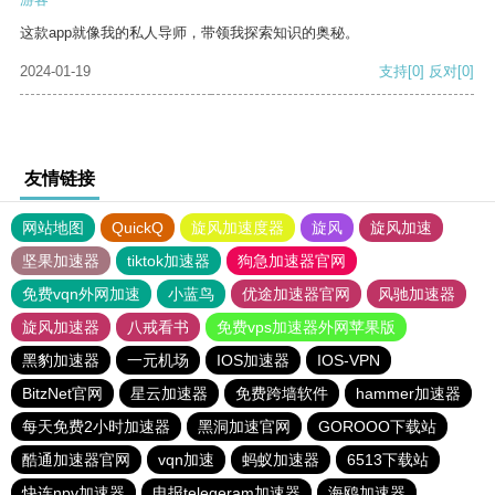
这款app就像我的私人导师，带领我探索知识的奥秘。
2024-01-19
支持
[0]
反对
[0]
友情链接
网站地图
QuickQ
旋风加速度器
旋风
旋风加速
坚果加速器
tiktok加速器
狗急加速器官网
免费vqn外网加速
小蓝鸟
优途加速器官网
风驰加速器
旋风加速器
八戒看书
免费vps加速器外网苹果版
黑豹加速器
一元机场
IOS加速器
IOS-VPN
BitzNet官网
星云加速器
免费跨墙软件
hammer加速器
每天免费2小时加速器
黑洞加速官网
GOROOO下载站
酷通加速器官网
vqn加速
蚂蚁加速器
6513下载站
快连npv加速器
电报telegeram加速器
海鸥加速器