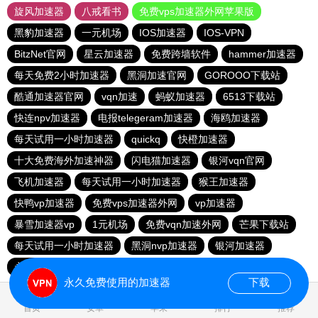
旋风加速器
八戒看书
免费vps加速器外网苹果版
黑豹加速器
一元机场
IOS加速器
IOS-VPN
BitzNet官网
星云加速器
免费跨墙软件
hammer加速器
每天免费2小时加速器
黑洞加速官网
GOROOO下载站
酷通加速器官网
vqn加速
蚂蚁加速器
6513下载站
快连npv加速器
电报telegeram加速器
海鸥加速器
每天试用一小时加速器
quickq
快橙加速器
十大免费海外加速神器
闪电猫加速器
银河vqn官网
飞机加速器
每天试用一小时加速器
猴王加速器
快鸭vp加速器
免费vps加速器外网
vp加速器
暴雪加速器vp
1元机场
免费vqn加速外网
芒果下载站
每天试用一小时加速器
黑洞nvp加速器
银河加速器
永久免费vqn加速外网
雷轰加速器
hammer vpn
永久免费使用的加速器
下载
1.510870s
首页
安卓
苹果
排行
推荐