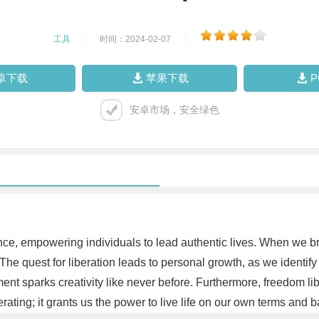
工具
|
时间：2024-02-07
|
卓下载
苹果下载
安卓市场，安全绿色
e, empowering individuals to lead authentic lives. When we br
. The quest for liberation leads to personal growth, as we ident
nt sparks creativity like never before. Furthermore, freedom libe
ating; it grants us the power to live life on our own terms and b