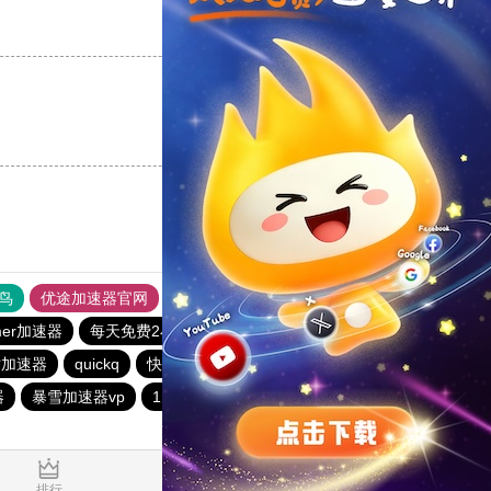
支持
[0]
反对
[0]
支持
[0]
反对
[0]
鸟
优途加速器官网
风驰加速器
旋风加速器
八戒看书
mer加速器
每天免费2小时加速器
黑洞加速官网
时加速器
quickq
快橙加速器
十大免费海外加速神器
器
暴雪加速器vp
1元机场
免费vqn加速外网
芒果下载站
1.309535s
排行
推荐