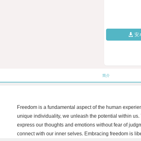
安
简介
Freedom is a fundamental aspect of the human experienc
unique individuality, we unleash the potential within us
express our thoughts and emotions without fear of judgme
connect with our inner selves. Embracing freedom is liber