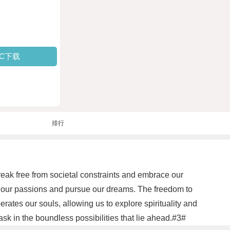
PC下载
排行
eak free from societal constraints and embrace our
ify our passions and pursue our dreams. The freedom to
rates our souls, allowing us to explore spirituality and
ask in the boundless possibilities that lie ahead.#3#