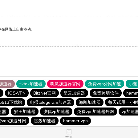
你在网络上自由移动。
加速器
tiktok加速器
狗急加速器官网
免费vqn外网加速
小蓝
器
IOS-VPN
BitzNet官网
星云加速器
免费跨墙软件
ham
6513下载站
电报telegeram加速器
海鸥加速器
每天试用一小
速器
猴王加速器
快鸭vp加速器
免费vps加速器外网
vp加速
vqn加速外网
雷轰加速器
hammer vpn
苹果