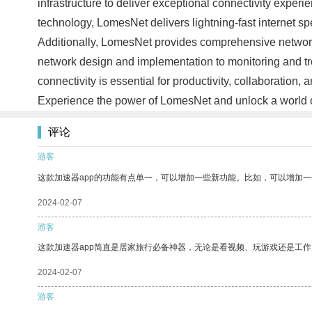
infrastructure to deliver exceptional connectivity experie
technology, LomesNet delivers lightning-fast internet spe
Additionally, LomesNet provides comprehensive network m
network design and implementation to monitoring and t
connectivity is essential for productivity, collaboration
Experience the power of LomesNet and unlock a world of l
评论
游客
这款加速器app的功能有点单一，可以增加一些新功能。比如，可以增加
2024-02-07
游客
这款加速器app简直是居家旅行必备神器，无论是看视频、玩游戏还是工
2024-02-07
游客