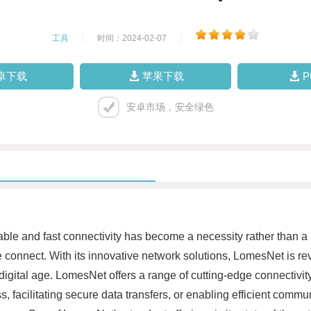
工具
|
时间：2024-02-07
|
卓下载
苹果下载
安卓市场，安全绿色
liable and fast connectivity has become a necessity rather than 
connect. With its innovative network solutions, LomesNet is re
gital age. LomesNet offers a range of cutting-edge connectivity s
ss, facilitating secure data transfers, or enabling efficient co