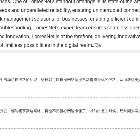
nces. One of LomesNet's standout offerings is its state-of-the-art
eds and unparalleled reliability, ensuring uninterrupted connect
anagement solutions for businesses, enabling efficient control
roubleshooting, LomesNet's expert team ensures seamless oper
, and innovation, LomesNet is at the forefront, delivering innovat
imitless possibilities in the digital realm.#3#
一个自动切换线路的功能，这样就可以根据网络情况自动选择最优的线路，从而获得更
作办公，都能畅享高速网络，再也不用担心网速卡顿了。以前出差的时候，经常因为网