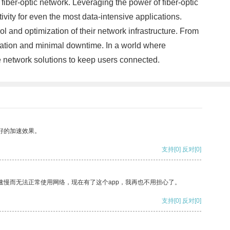
 fiber-optic network. Leveraging the power of fiber-optic
ivity for even the most data-intensive applications.
 and optimization of their network infrastructure. From
ation and minimal downtime. In a world where
ive network solutions to keep users connected.
好的加速效果。
支持
[0]
反对
[0]
速慢而无法正常使用网络，现在有了这个app，我再也不用担心了。
支持
[0]
反对
[0]