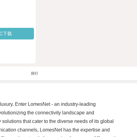
PC下载
排行
a luxury. Enter LomesNet - an industry-leading
volutionizing the connectivity landscape and
olutions that cater to the diverse needs of its global
mmunication channels, LomesNet has the expertise and