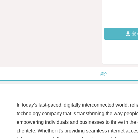
安
简介
In today's fast-paced, digitally interconnected world, re
technology company that is transforming the way people 
empowering individuals and businesses to thrive in the di
clientele. Whether it's providing seamless internet acce