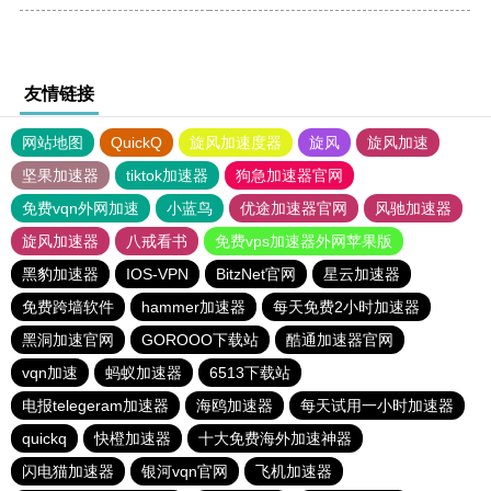
友情链接
网站地图
QuickQ
旋风加速度器
旋风
旋风加速
坚果加速器
tiktok加速器
狗急加速器官网
免费vqn外网加速
小蓝鸟
优途加速器官网
风驰加速器
旋风加速器
八戒看书
免费vps加速器外网苹果版
黑豹加速器
IOS-VPN
BitzNet官网
星云加速器
免费跨墙软件
hammer加速器
每天免费2小时加速器
黑洞加速官网
GOROOO下载站
酷通加速器官网
vqn加速
蚂蚁加速器
6513下载站
电报telegeram加速器
海鸥加速器
每天试用一小时加速器
quickq
快橙加速器
十大免费海外加速神器
闪电猫加速器
银河vqn官网
飞机加速器