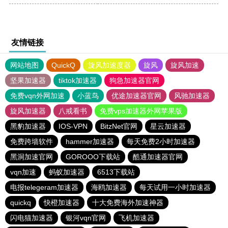
友情链接
网站地图
QuickQ
旋风加速度器
旋风
旋风加速
坚果加速器
tiktok加速器
狗急加速器官网
免费vqn外网加速
小蓝鸟
优途加速器官网
风驰加速器
旋风加速器
八戒看书
免费vps加速器外网苹果版
黑豹加速器
IOS-VPN
BitzNet官网
星云加速器
免费跨墙软件
hammer加速器
每天免费2小时加速器
黑洞加速官网
GOROOO下载站
酷通加速器官网
vqn加速
蚂蚁加速器
6513下载站
电报telegeram加速器
海鸥加速器
每天试用一小时加速器
quickq
快橙加速器
十大免费海外加速神器
闪电猫加速器
银河vqn官网
飞机加速器