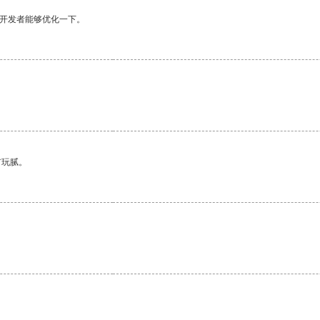
望开发者能够优化一下。
有玩腻。
。