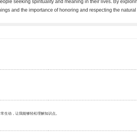
eople seeking spirituality and meaning in their lives. By explor
hings and the importance of honoring and respecting the natural
非常生动，让我能够轻松理解知识点。