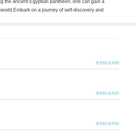
ing the ancient Egyptian pantheon, one can gain a
 world.Embark on a journey of self-discovery and
支持
[0]
反对
[0]
支持
[0]
反对
[0]
支持
[0]
反对
[0]