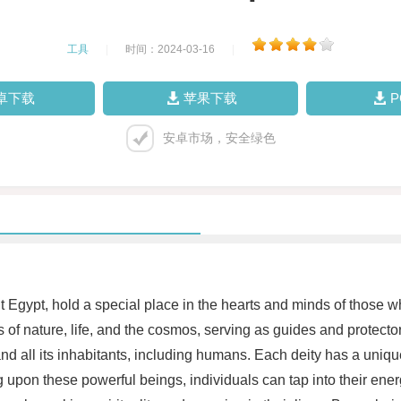
工具
|
时间：2024-03-16
|
卓下载
苹果下载
安卓市场，安全绿色
Egypt, hold a special place in the hearts and minds of those w
of nature, life, and the cosmos, serving as guides and protecto
and all its inhabitants, including humans. Each deity has a uniq
 upon these powerful beings, individuals can tap into their ener