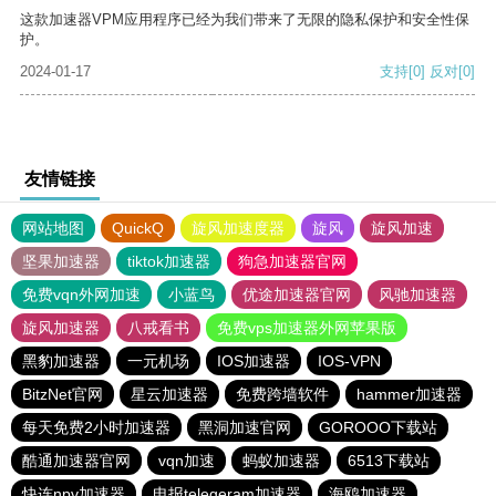
这款加速器VPM应用程序已经为我们带来了无限的隐私保护和安全性保
护。
2024-01-17
支持
[0]
反对
[0]
友情链接
网站地图
QuickQ
旋风加速度器
旋风
旋风加速
坚果加速器
tiktok加速器
狗急加速器官网
免费vqn外网加速
小蓝鸟
优途加速器官网
风驰加速器
旋风加速器
八戒看书
免费vps加速器外网苹果版
黑豹加速器
一元机场
IOS加速器
IOS-VPN
BitzNet官网
星云加速器
免费跨墙软件
hammer加速器
每天免费2小时加速器
黑洞加速官网
GOROOO下载站
酷通加速器官网
vqn加速
蚂蚁加速器
6513下载站
快连npv加速器
电报telegeram加速器
海鸥加速器