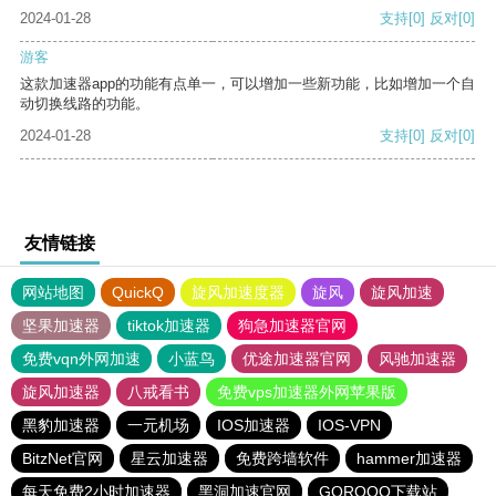
2024-01-28
支持
[0]
反对
[0]
游客
这款加速器app的功能有点单一，可以增加一些新功能，比如增加一个自
动切换线路的功能。
2024-01-28
支持
[0]
反对
[0]
友情链接
网站地图
QuickQ
旋风加速度器
旋风
旋风加速
坚果加速器
tiktok加速器
狗急加速器官网
免费vqn外网加速
小蓝鸟
优途加速器官网
风驰加速器
旋风加速器
八戒看书
免费vps加速器外网苹果版
黑豹加速器
一元机场
IOS加速器
IOS-VPN
BitzNet官网
星云加速器
免费跨墙软件
hammer加速器
每天免费2小时加速器
黑洞加速官网
GOROOO下载站