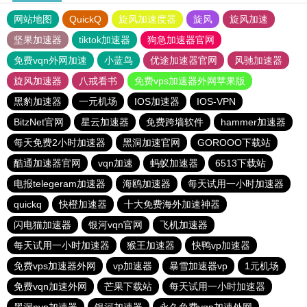
网站地图
QuickQ
旋风加速度器
旋风
旋风加速
坚果加速器
tiktok加速器
狗急加速器官网
免费vqn外网加速
小蓝鸟
优途加速器官网
风驰加速器
旋风加速器
八戒看书
免费vps加速器外网苹果版
黑豹加速器
一元机场
IOS加速器
IOS-VPN
BitzNet官网
星云加速器
免费跨墙软件
hammer加速器
每天免费2小时加速器
黑洞加速官网
GOROOO下载站
酷通加速器官网
vqn加速
蚂蚁加速器
6513下载站
电报telegeram加速器
海鸥加速器
每天试用一小时加速器
quickq
快橙加速器
十大免费海外加速神器
闪电猫加速器
银河vqn官网
飞机加速器
每天试用一小时加速器
猴王加速器
快鸭vp加速器
免费vps加速器外网
vp加速器
暴雪加速器vp
1元机场
免费vqn加速外网
芒果下载站
每天试用一小时加速器