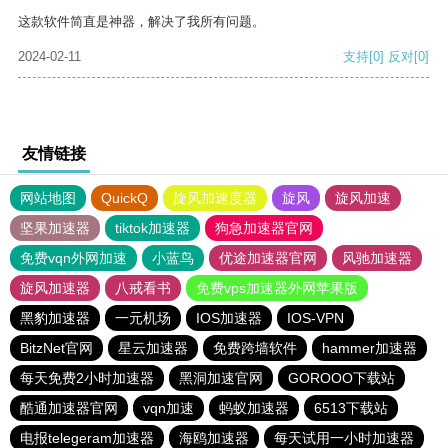
这款软件简直是神器，解决了我所有问题。
2024-02-11
支持
[0]
反对
[0]
友情链接
网站地图
QuickQ
旋风加速度器
旋风
旋风加速
坚果加速器
tiktok加速器
狗急加速器官网
免费vqn外网加速
小蓝鸟
优途加速器官网
风驰加速器
旋风加速器
八戒看书
免费vps加速器外网苹果版
黑豹加速器
一元机场
IOS加速器
IOS-VPN
BitzNet官网
星云加速器
免费跨墙软件
hammer加速器
每天免费2小时加速器
黑洞加速官网
GOROOO下载站
酷通加速器官网
vqn加速
蚂蚁加速器
6513下载站
电报telegeram加速器
海鸥加速器
每天试用一小时加速器