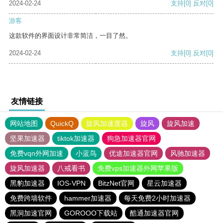
2024-02-24
支持
[0]
反对
[0]
游客
这款软件的界面设计非常简洁，一目了然。
2024-02-24
支持
[0]
反对
[0]
友情链接
网站地图
QuickQ
旋风加速度器
旋风
旋风加速
坚果加速器
tiktok加速器
狗急加速器官网
免费vqn外网加速
小蓝鸟
优途加速器官网
风驰加速器
旋风加速器
八戒看书
免费vps加速器外网苹果版
黑豹加速器
IOS-VPN
BitzNet官网
星云加速器
免费跨墙软件
hammer加速器
每天免费2小时加速器
黑洞加速官网
GOROOO下载站
酷通加速器官网