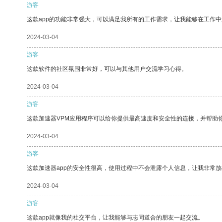
游客
这款app的功能非常强大，可以满足我所有的工作需求，让我能够在工作
2024-03-04
游客
这款软件的社区氛围非常好，可以与其他用户交流学习心得。
2024-03-04
游客
这款加速器VPM应用程序可以给你提供最高速度和安全性的连接，并帮助
2024-03-04
游客
这款加速器app的安全性很高，使用过程中不会泄露个人信息，让我非常放
2024-03-04
游客
这款app就像我的社交平台，让我能够与志同道合的朋友一起交流。