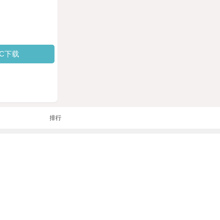
PC下载
排行