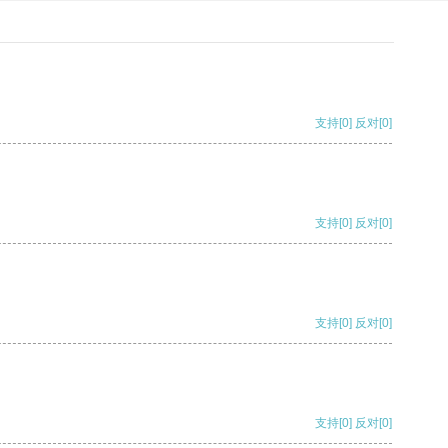
支持
[0]
反对
[0]
支持
[0]
反对
[0]
支持
[0]
反对
[0]
支持
[0]
反对
[0]