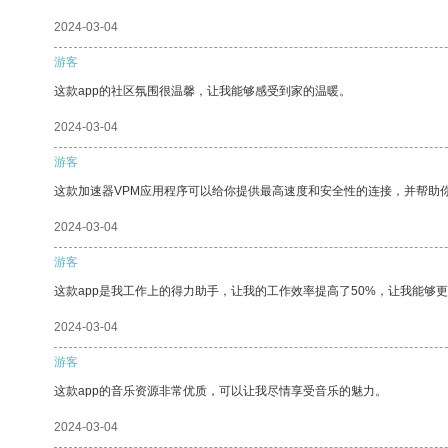
2024-03-04
游客
这款app的社区氛围很温馨，让我能够感受到家的温暖。
2024-03-04
游客
这款加速器VPM应用程序可以给你提供最高速度和安全性的连接，并帮助
2024-03-04
游客
这款app是我工作上的得力助手，让我的工作效率提高了50%，让我能够
2024-03-04
游客
这款app的音乐资源非常优质，可以让我尽情享受音乐的魅力。
2024-03-04