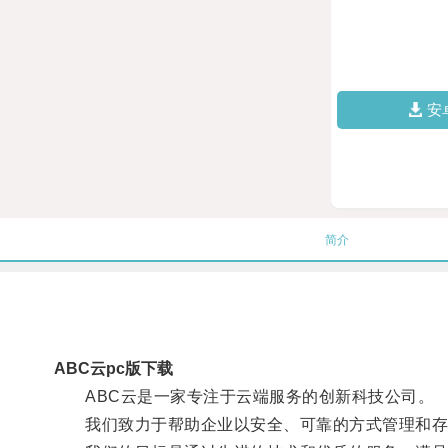
安
简介
ABC云pc版下载
ABC云是一家专注于云端服务的创新科技公司。
我们致力于帮助企业以安全、可靠的方式管理和存