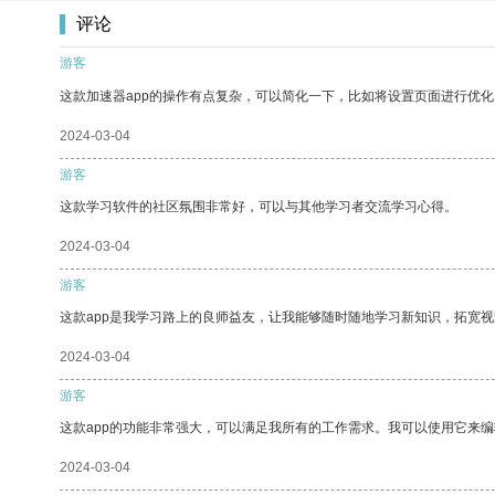
评论
游客
这款加速器app的操作有点复杂，可以简化一下，比如将设置页面进行优化
2024-03-04
游客
这款学习软件的社区氛围非常好，可以与其他学习者交流学习心得。
2024-03-04
游客
这款app是我学习路上的良师益友，让我能够随时随地学习新知识，拓宽视
2024-03-04
游客
这款app的功能非常强大，可以满足我所有的工作需求。我可以使用它来
2024-03-04