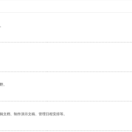
。
野。
编辑文档、制作演示文稿、管理日程安排等。