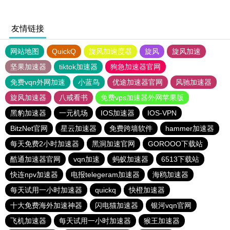
友情链接
网站地图
QuickQ
旋风加速度器
旋风
旋风加速
坚果加速器
tiktok加速器
狗急加速器官网
免费vqn外网加速
小蓝鸟
优途加速器官网
风驰加速器
旋风加速器
八戒看书
免费vps加速器外网苹果版
黑豹加速器
一元机场
IOS加速器
IOS-VPN
BitzNet官网
星云加速器
免费跨墙软件
hammer加速器
每天免费2小时加速器
黑洞加速官网
GOROOO下载站
酷通加速器官网
vqn加速
蚂蚁加速器
6513下载站
快连npv加速器
电报telegeram加速器
海鸥加速器
每天试用一小时加速器
quickq
快橙加速器
十大免费海外加速神器
闪电猫加速器
银河vqn官网
飞机加速器
每天试用一小时加速器
猴王加速器